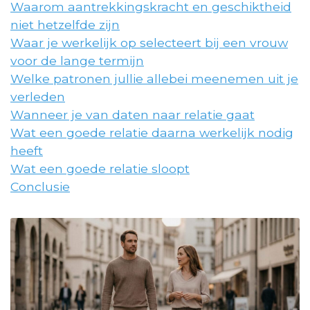
Waarom aantrekkingskracht en geschiktheid
niet hetzelfde zijn
Waar je werkelijk op selecteert bij een vrouw
voor de lange termijn
Welke patronen jullie allebei meenemen uit je
verleden
Wanneer je van daten naar relatie gaat
Wat een goede relatie daarna werkelijk nodig
heeft
Wat een goede relatie sloopt
Conclusie