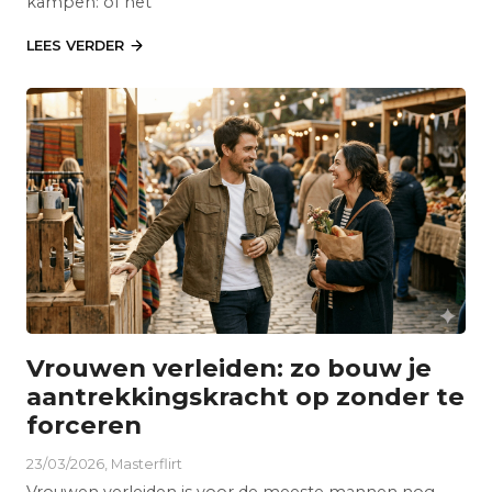
kampen: of het
LEES VERDER
Vrouwen verleiden: zo bouw je
aantrekkingskracht op zonder te
forceren
23/03/2026
,
Masterflirt