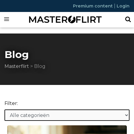
|
Premium content
Login
Blog
Masterflirt
>
Blog
Filter: