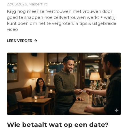
22/03/2026
,
Masterflirt
Krijg nog meer zelfvertrouwen met vrouwen door
goed te snappen hoe zelfvertrouwen werkt + wat jij
kunt doen om het te vergroten.14 tips & uitgebreide
video
LEES VERDER
Wie betaalt wat op een date?