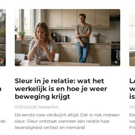
Sleur in je relatie: wat het
L
n
werkelijk is en hoe je weer
w
beweging krijgt
i
07/04/2026
,
Masterflirt
07
De eerste roes verdwijnt altijd. Dat is niet meteen
Ee
 de
sleur. Sleur ontstaat wanneer een relatie haar
we
levendigheid verliest en niemand
fr