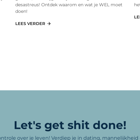
desastreus! Ontdek waarom en wat je WEL moet
he
doen!
LE
LEES VERDER
Let's get shit done!
role over je leven! Verdiep je in dating, mannelijkheid o