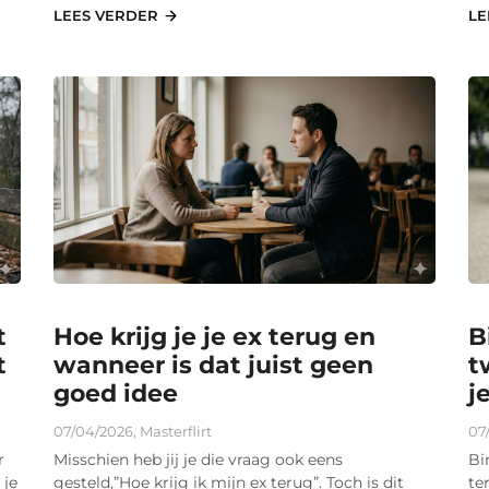
LEES VERDER
LE
t
Hoe krijg je je ex terug en
B
t
wanneer is dat juist geen
t
goed idee
j
07/04/2026
,
Masterflirt
07
r
Misschien heb jij je die vraag ook eens
Bi
 je
gesteld,”Hoe krijg ik mijn ex terug”. Toch is dit
te