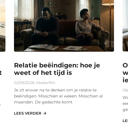
Relatie beëindigen: hoe je
O
t
weet of het tijd is
w
i
02/06/2026
,
Masterflirt
Je zit erover na te denken om je relatie te
08
beëindigen. Misschien al weken. Misschien al
Wa
maanden. De gedachte komt
,
ee
ge
LEES VERDER
LE