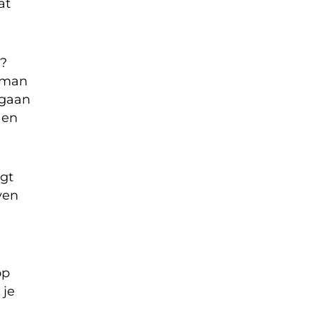
at
n?
n man
 gaan
 en
lgt
ven
op
 je