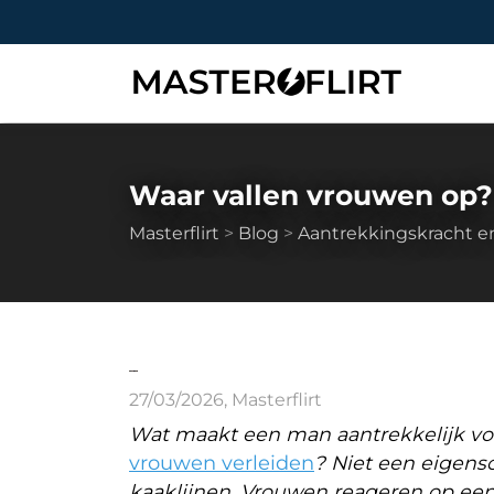
Waar vallen vrouwen op?
Masterflirt
>
Blog
>
Aantrekkingskracht e
27/03/2026
,
Masterflirt
Wat maakt een man aantrekkelijk v
vrouwen verleiden
? Niet een eigensc
kaaklijnen. Vrouwen reageren op een c