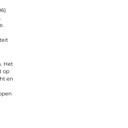
06)
.
e.
teit
n. Het
t op
cht en
appen