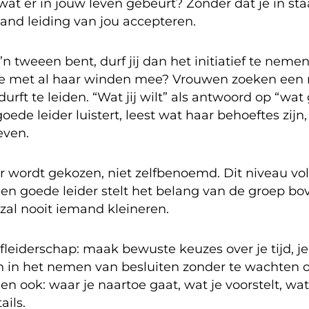
wat er in jouw leven gebeurt? Zonder dat je in sta
mand leiding van jou accepteren.
’n tweeen bent, durf jij dan het initiatief te neme
i je met al haar winden mee? Vrouwen zoeken ee
rft te leiden. “Wat jij wilt” als antwoord op “wat
ede leider luistert, leest wat haar behoeftes zijn,
even.
 wordt gekozen, niet zelfbenoemd. Dit niveau vo
 Een goede leider stelt het belang van de groep bo
 zal nooit iemand kleineren.
leiderschap: maak bewuste keuzes over je tijd, je
n in het nemen van besluiten zonder te wachten 
en ook: waar je naartoe gaat, wat je voorstelt, wat
ails.