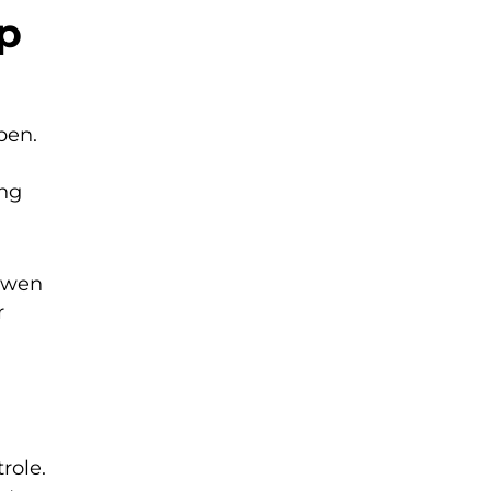
op
ben.
ing
ouwen
r
role.