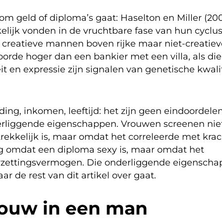
om geld of diploma’s gaat: Haselton en Miller (20
ijk vonden in de vruchtbare fase van hun cyclus
reatieve mannen boven rijke maar niet-creatiev
orde hoger dan een bankier met een villa, als die
it en expressie zijn signalen van genetische kwali
iding, inkomen, leeftijd: het zijn geen eindoordele
derliggende eigenschappen. Vrouwen screenen nie
rekkelijk is, maar omdat het correleerde met kra
ng omdat een diploma sexy is, maar omdat het
oorzettingsvermogen. Die onderliggende eigensch
ar de rest van dit artikel over gaat.
rouw in een man