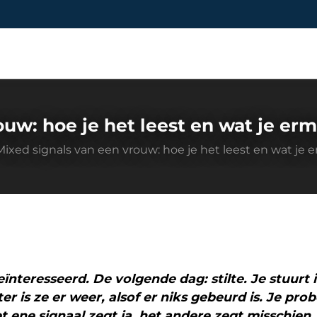
ouw: hoe je het leest en wat je er
Mixed signals van een vrouw: hoe je het leest en wat je
nteresseerd. De volgende dag: stilte. Je stuurt i
er is ze er weer, alsof er niks gebeurd is. Je pro
t ene signaal zegt ja, het andere zegt misschien, e