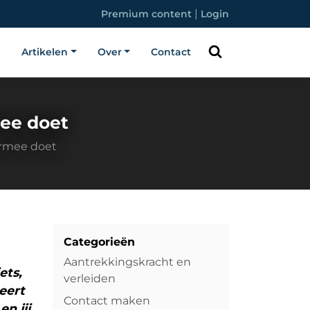
|
Premium content
Login
Artikelen
Over
Contact
mee doet
 ermee doet
Categorieën
Aantrekkingskracht en
ets,
verleiden
beert
Contact maken
n jij