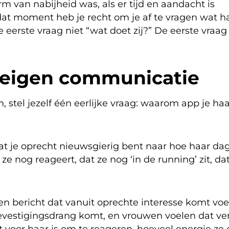
 van nabijheid was, als er tijd en aandacht is
at moment heb je recht om je af te vragen wat h
 eerste vraag niet “wat doet zij?” De eerste vraag 
je eigen communicatie
, stel jezelf één eerlijke vraag: waarom app je ha
t je oprecht nieuwsgierig bent naar hoe haar da
ze nog reageert, dat ze nog ‘in de running’ zit, dat
en bericht dat vanuit oprechte interesse komt voe
evestigingsdrang komt, en vrouwen voelen dat ver
t voor haar is om te reageren, hoeveel energie ze 