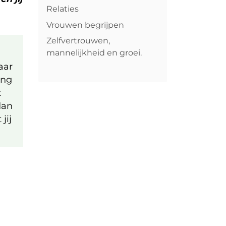
Relaties
Vrouwen begrijpen
Zelfvertrouwen,
mannelijkheid en groei.
aar
ing
t
dan
jij