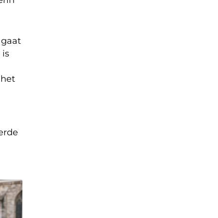
 gaat
 is
 het
eerde