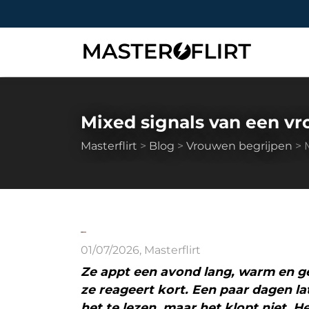
Mixed signals van een vr
Masterflirt
>
Blog
>
Vrouwen begrijpen
>
01/07/2026
,
Masterflirt
Ze appt een avond lang, warm en geï
ze reageert kort. Een paar dagen lat
het te lezen, maar het klopt niet. He