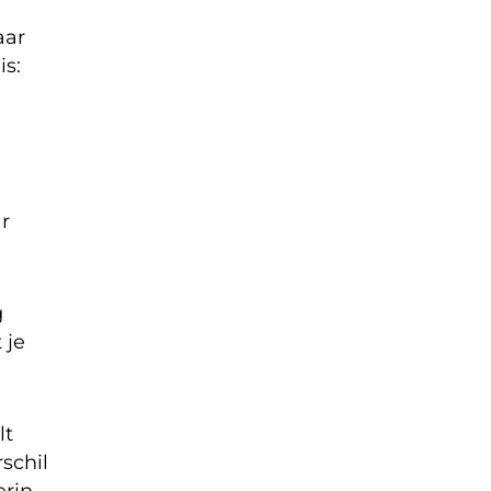
aar
is:
ar
g
 je
lt
schil
erin