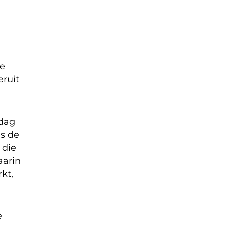
ie
eruit
ddag
is de
 die
aarin
kt,
e