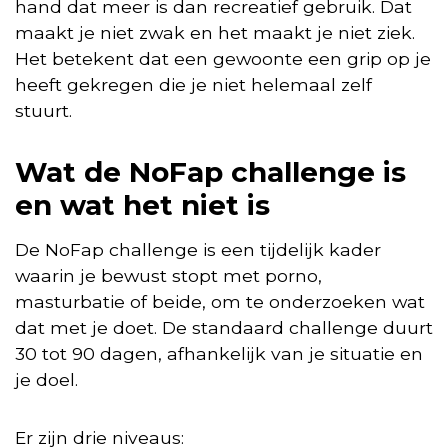
hand dat meer is dan recreatief gebruik. Dat
maakt je niet zwak en het maakt je niet ziek.
Het betekent dat een gewoonte een grip op je
heeft gekregen die je niet helemaal zelf
stuurt.
Wat de NoFap challenge is
en wat het niet is
De NoFap challenge is een tijdelijk kader
waarin je bewust stopt met porno,
masturbatie of beide, om te onderzoeken wat
dat met je doet. De standaard challenge duurt
30 tot 90 dagen, afhankelijk van je situatie en
je doel.
Er zijn drie niveaus: