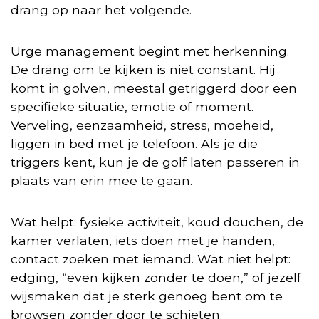
drang op naar het volgende.
Urge management begint met herkenning.
De drang om te kijken is niet constant. Hij
komt in golven, meestal getriggerd door een
specifieke situatie, emotie of moment.
Verveling, eenzaamheid, stress, moeheid,
liggen in bed met je telefoon. Als je die
triggers kent, kun je de golf laten passeren in
plaats van erin mee te gaan.
Wat helpt: fysieke activiteit, koud douchen, de
kamer verlaten, iets doen met je handen,
contact zoeken met iemand. Wat niet helpt:
edging, “even kijken zonder te doen,” of jezelf
wijsmaken dat je sterk genoeg bent om te
browsen zonder door te schieten.