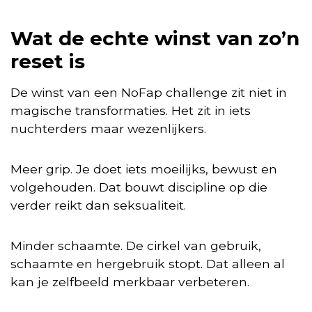
Wat de echte winst van zo’n
reset is
De winst van een NoFap challenge zit niet in
magische transformaties. Het zit in iets
nuchterders maar wezenlijkers.
Meer grip. Je doet iets moeilijks, bewust en
volgehouden. Dat bouwt discipline op die
verder reikt dan seksualiteit.
Minder schaamte. De cirkel van gebruik,
schaamte en hergebruik stopt. Dat alleen al
kan je zelfbeeld merkbaar verbeteren.