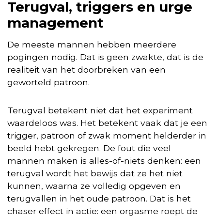
Terugval, triggers en urge
management
De meeste mannen hebben meerdere
pogingen nodig. Dat is geen zwakte, dat is de
realiteit van het doorbreken van een
geworteld patroon.
Terugval betekent niet dat het experiment
waardeloos was. Het betekent vaak dat je een
trigger, patroon of zwak moment helderder in
beeld hebt gekregen. De fout die veel
mannen maken is alles-of-niets denken: een
terugval wordt het bewijs dat ze het niet
kunnen, waarna ze volledig opgeven en
terugvallen in het oude patroon. Dat is het
chaser effect in actie: een orgasme roept de