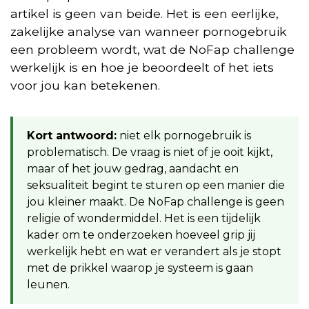
artikel is geen van beide. Het is een eerlijke,
zakelijke analyse van wanneer pornogebruik
een probleem wordt, wat de NoFap challenge
werkelijk is en hoe je beoordeelt of het iets
voor jou kan betekenen.
Kort antwoord:
niet elk pornogebruik is
problematisch. De vraag is niet of je ooit kijkt,
maar of het jouw gedrag, aandacht en
seksualiteit begint te sturen op een manier die
jou kleiner maakt. De NoFap challenge is geen
religie of wondermiddel. Het is een tijdelijk
kader om te onderzoeken hoeveel grip jij
werkelijk hebt en wat er verandert als je stopt
met de prikkel waarop je systeem is gaan
leunen.