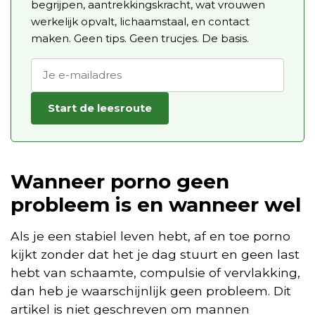
begrijpen, aantrekkingskracht, wat vrouwen
werkelijk opvalt, lichaamstaal, en contact
maken. Geen tips. Geen trucjes. De basis.
Start de leesroute
Wanneer porno geen
probleem is en wanneer wel
Als je een stabiel leven hebt, af en toe porno
kijkt zonder dat het je dag stuurt en geen last
hebt van schaamte, compulsie of vervlakking,
dan heb je waarschijnlijk geen probleem. Dit
artikel is niet geschreven om mannen