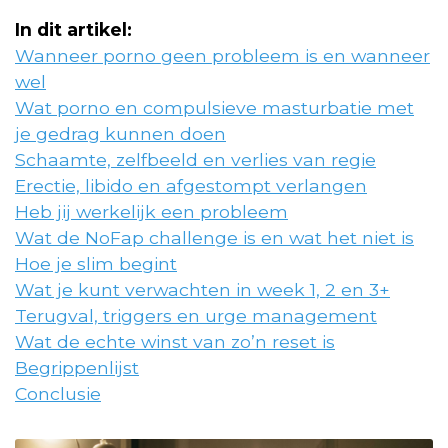
In dit artikel:
Wanneer porno geen probleem is en wanneer
wel
Wat porno en compulsieve masturbatie met
je gedrag kunnen doen
Schaamte, zelfbeeld en verlies van regie
Erectie, libido en afgestompt verlangen
Heb jij werkelijk een probleem
Wat de NoFap challenge is en wat het niet is
Hoe je slim begint
Wat je kunt verwachten in week 1, 2 en 3+
Terugval, triggers en urge management
Wat de echte winst van zo’n reset is
Begrippenlijst
Conclusie