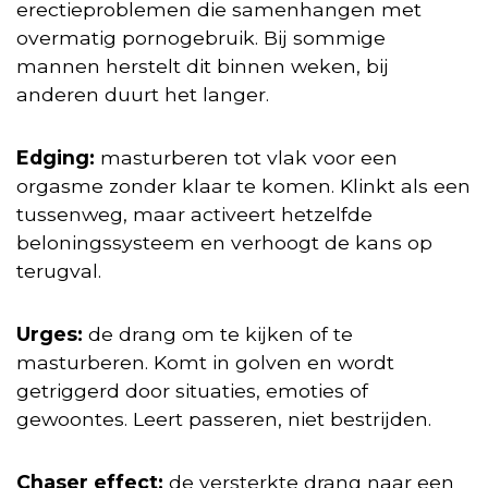
erectieproblemen die samenhangen met
overmatig pornogebruik. Bij sommige
mannen herstelt dit binnen weken, bij
anderen duurt het langer.
Edging:
masturberen tot vlak voor een
orgasme zonder klaar te komen. Klinkt als een
tussenweg, maar activeert hetzelfde
beloningssysteem en verhoogt de kans op
terugval.
Urges:
de drang om te kijken of te
masturberen. Komt in golven en wordt
getriggerd door situaties, emoties of
gewoontes. Leert passeren, niet bestrijden.
Chaser effect:
de versterkte drang naar een