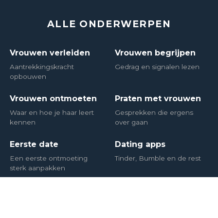
ALLE ONDERWERPEN
Vrouwen verleiden
Vrouwen begrijpen
Aantrekkingskracht
Gedrag en signalen lezen
opbouwen
Vrouwen ontmoeten
Praten met vrouwen
Waar en hoe je haar leert
Gesprekken die ergens
kennen
over gaan
Eerste date
Dating apps
Een eerste ontmoeting
Tinder, Bumble en de rest
sterk aanpakken
Zelfvertrouwen
Mannelijkheid
De psychologie van
Stevig in je schoenen staan
zelfvertrouwen