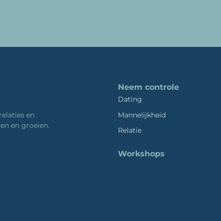
Neem controle
Dating
Mannelijkheid
relaties en
ren en groeien.
Relatie
Workshops