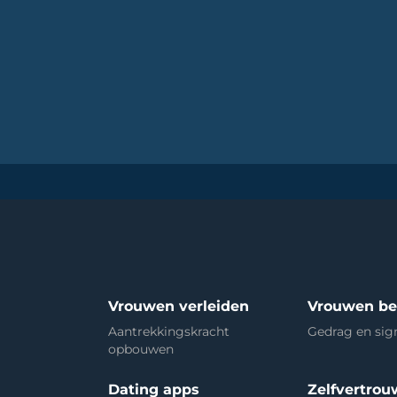
Vrouwen verleiden
Vrouwen be
Aantrekkingskracht
Gedrag en sig
opbouwen
Dating apps
Zelfvertro