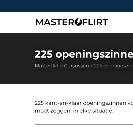
225 openingszinn
Masterflirt
>
Cursussen
>
225 openingszi
225 kant-en-klaar openingszinnen vo
moet zeggen, in elke situatie.